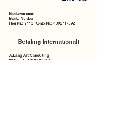
Bankoverførsel
:
Bank:
Nordea
Reg Nr.:
2112
Konto Nr.:
4392717892
Betaling Internationalt
A.Lang Art Consulting
​BIC-kode:
NDEADKKK
IBAN:
DK30
2000 4392 7178 92
Modtager bank:
CODE: 2000
NAME: Nordea
ADDR: Vesterbrogade 8 Postboks 850
ZIP: 0900
CITY: København C
PHONE: 33 33 33 33
© 2026 by Annette Lang CVR:
38471325
Ring nu