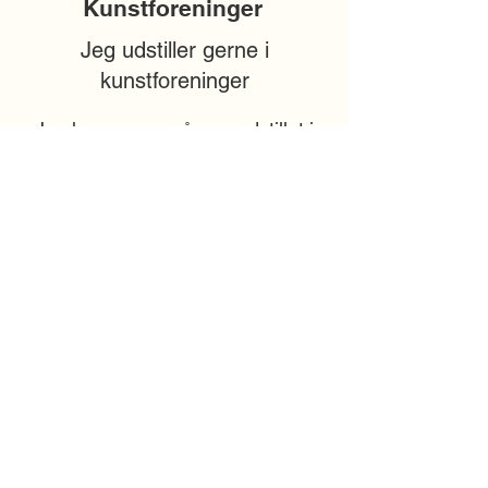
Kunstforeninger
Jeg udstiller gerne i
kunstforeninger
Jeg har gennem årene udstillet i
mange kunstforeninger i store og
små virksomheder.
Her kan du se en oversigt over
nogle af de virksomheder og
gallerier jeg har udstillet i.
Hvis i ønsker en udstilling, aftaler
vi antal billeder, type, størrelse og
pris efter jeres ønsker.
Venligst kontakt mig her.